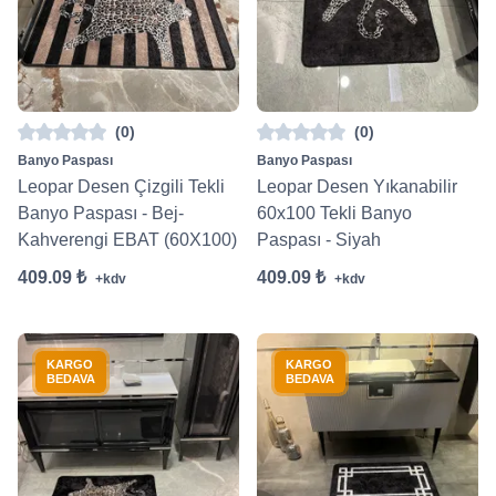
(0)
(0)
Banyo Paspası
Banyo Paspası
Leopar Desen Çizgili Tekli
Leopar Desen Yıkanabilir
Banyo Paspası - Bej-
60x100 Tekli Banyo
Kahverengi EBAT (60X100)
Paspası - Siyah
409.09 ₺
409.09 ₺
+kdv
+kdv
KARGO
KARGO
BEDAVA
BEDAVA