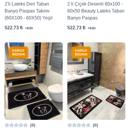
2'li Lateks Deri Taban
2 li Çiçek Desenli 60x100 -
Banyo Paspas Takımı
60x50 Beauty Lateks Taban
(60X100 - 60X50) Yeşil
Banyo Paspas
522.73 ₺
522.73 ₺
+kdv
+kdv
KARGO
KARGO
BEDAVA
BEDAVA
(0)
(0)