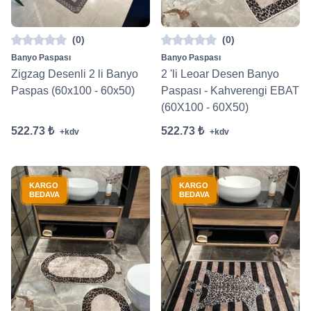
(0)
(0)
Banyo Paspası
Banyo Paspası
Zigzag Desenli 2 li Banyo
2 'li Leoar Desen Banyo
Paspas (60x100 - 60x50)
Paspası - Kahverengi EBAT
(60X100 - 60X50)
522.73 ₺
522.73 ₺
+kdv
+kdv
KARGO
KARGO
BEDAVA
BEDAVA