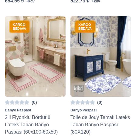
654.55 ₺
522.73 ₺
+kdv
+kdv
KARGO
KARGO
BEDAVA
BEDAVA
(0)
(0)
Banyo Paspası
Banyo Paspası
2'li Fiyonklu Bordürlü
Toile de Jouy Temalı Lateks
Lateks Taban Banyo
Taban Banyo Paspası
Paspası (60x100-60x50)
(80X120)