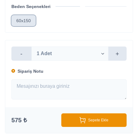
Beden Seçenekleri
60x150
-
+
Sipariş Notu
575 ₺
Sepete Ekle