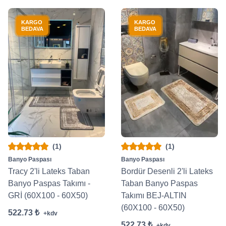
KARGO
KARGO
BEDAVA
BEDAVA
(1)
(1)
Banyo Paspası
Banyo Paspası
Tracy 2'li Lateks Taban
Bordür Desenli 2'li Lateks
Banyo Paspas Takımı -
Taban Banyo Paspas
GRİ (60X100 - 60X50)
Takımı BEJ-ALTIN
(60X100 - 60X50)
522.73 ₺
+kdv
522.73 ₺
+kdv