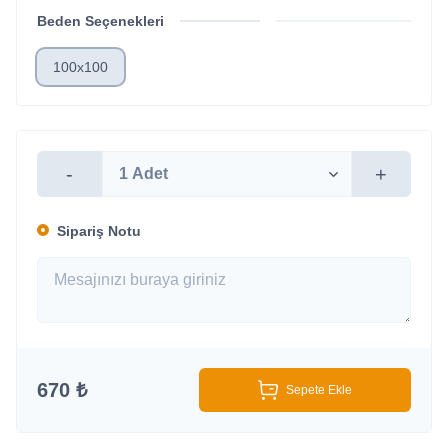
Beden Seçenekleri
100x100
-
+
Sipariş Notu
670 ₺
Sepete Ekle